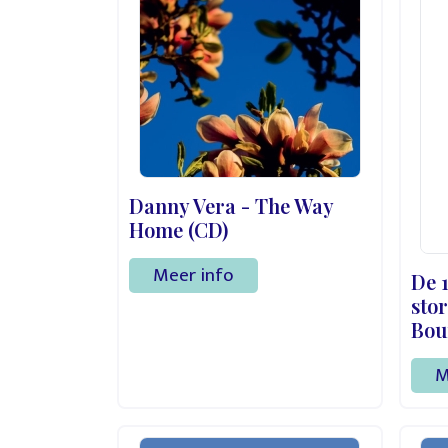
Danny Vera - The Way
Home (CD)
Meer info
De 
stor
Bo
M