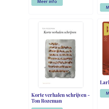
Meer info
M
Lar
M
Korte verhalen schrijven -
Ton Rozeman