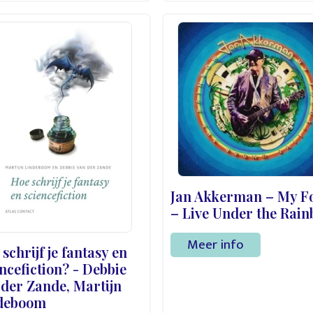
Jan Akkerman – My F
– Live Under the Rai
Meer info
schrijf je fantasy en
ncefiction? - Debbie
 der Zande, Martijn
deboom