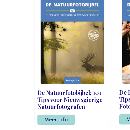
De P
De Natuurfotobijbel; 101
Tips
Tips voor Nieuwsgierige
Fot
Natuurfotografen
M
Meer info