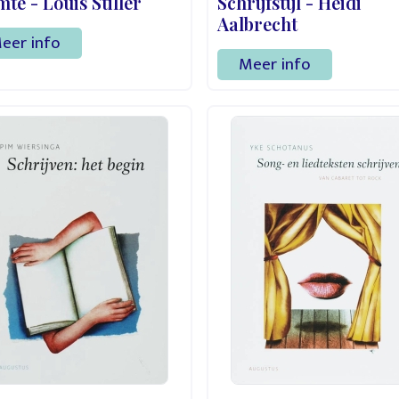
te - Louis Stiller
Schrijfstijl - Heidi
Aalbrecht
eer info
Meer info