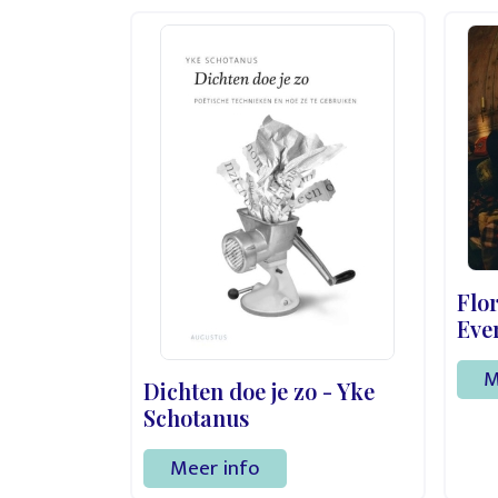
Flo
Eve
M
Dichten doe je zo - Yke
Schotanus
Meer info