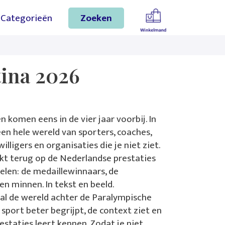
gaan
Categorieën
Zoeken
ina 2026
 komen eens in de vier jaar voorbij. In
een hele wereld van sporters, coaches,
willigers en organisaties die je niet ziet.
ikt terug op de Nederlandse prestaties
elen: de medaillewinnaars, de
en minnen. In tekst en beeld.
ral de wereld achter de Paralympische
e sport beter begrijpt, de context ziet en
staties leert kennen. Zodat je niet