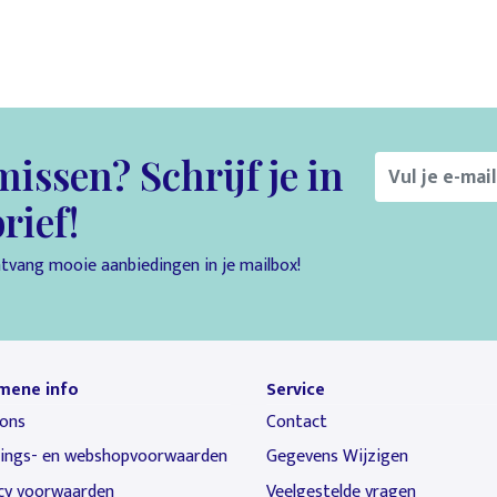
issen? Schrijf je in
rief!
ontvang mooie aanbiedingen in je mailbox!
mene info
Service
ons
Contact
rings- en webshopvoorwaarden
Gegevens Wijzigen
cy voorwaarden
Veelgestelde vragen