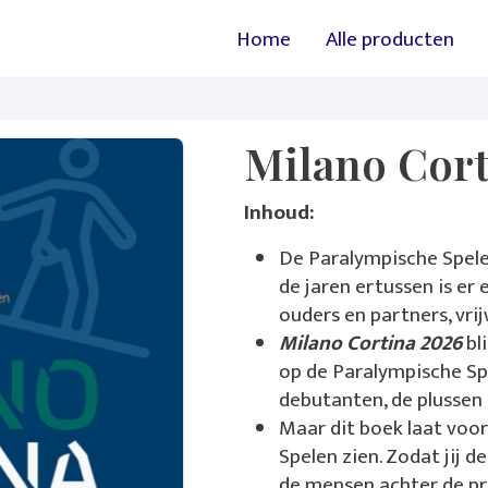
Hoofdnavigatie
Overslaan en naar de inhoud 
Home
Alle producten
Milano Cort
Inhoud:
De Paralympische Spelen
de jaren ertussen is er 
ouders en partners, vrij
Milano Cortina 2026
bl
op de Paralympische Sp
debutanten, de plussen 
Maar dit boek laat voo
Spelen zien. Zodat jij d
de mensen achter de pre