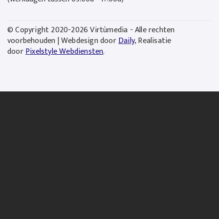
© Copyright 2020-2026 Virtùmedia - Alle rechten
voorbehouden | Webdesign door
Daily
, Realisatie
door
Pixelstyle Webdiensten
.